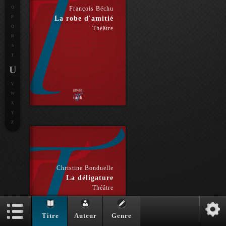
O
François Béchu
P
La robe d'amitié
Q
Théâtre
R
S
T
U
V
W
X
Y
Z
Christine Bonduelle
La déligature
Théâtre
Titre
Auteur
Genre