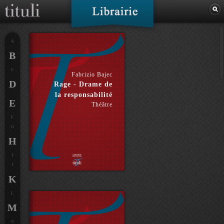
A
B
C
Fabrizio Bajec
D
Rage - Drame de
la responsabilité
E
Théâtre
F
G
H
I
J
K
L
M
N