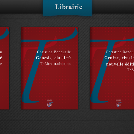
hu
Christine Bonduelle
Christine Bondu
é
Genesis, eiπ+1=0
Genèse, eiπ+1
re
Théâtre traduction
nouvelle édit
Thé