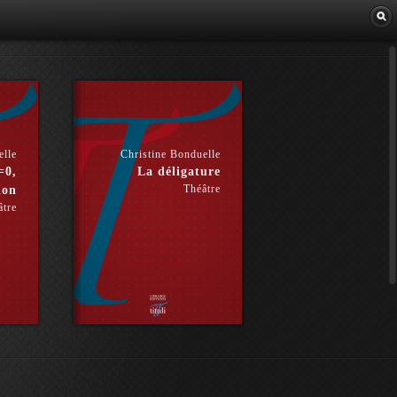
Librairie
elle
Christine Bonduelle
=0,
La déligature
Théâtre
ion
âtre