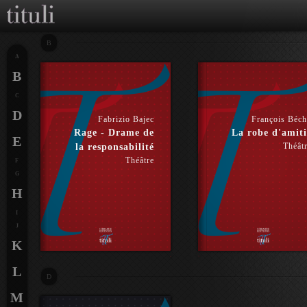
B
A
B
C
D
Fabrizio Bajec
François Béc
Rage - Drame de
La robe d'amiti
E
Théât
la responsabilité
Théâtre
F
G
H
I
J
K
L
D
M