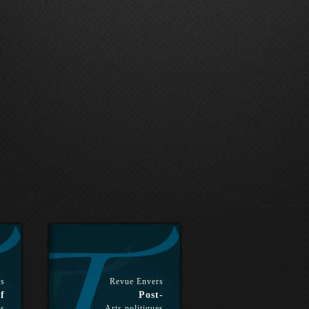
rs
Revue Envers
f
Post-
es
Arts politiques