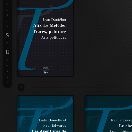
N
O
P
Jean Daniélou
Q
Alix Le Méléder
R
Traces, peinture
S
Arts politiques
T
U
V
W
X
Y
Z
E
Lady Danielle et
Revue Enve
Paul Edwards
Le che
Les Aventures de
Arts politiqu