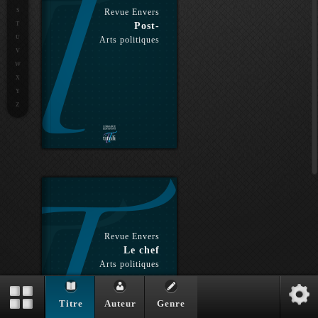
S
Revue Envers
T
Post-
U
Arts politiques
V
W
X
Y
Z
Revue Envers
Le chef
Arts politiques
Titre
Auteur
Genre