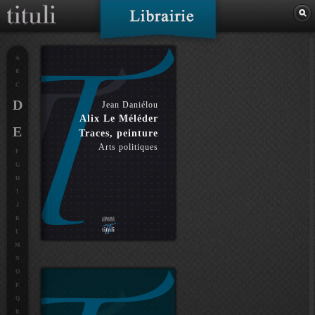
A
B
C
D
Jean Daniélou
Alix Le Méléder
E
Traces, peinture
Arts politiques
F
G
H
I
J
K
L
M
N
O
P
Q
R