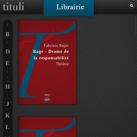
A
B
C
Fabrizio Bajec
D
Rage - Drame de
la responsabilité
E
Théâtre
F
G
H
I
J
K
L