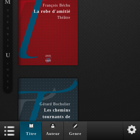
M
François Béchu
N
La robe d'amitié
O
Théâtre
P
Q
R
S
T
U
V
W
X
Y
Z
Gérard Bocholier
Les chemins
tournants de
Pierre Reverdy
Essai
Titre
Auteur
Genre