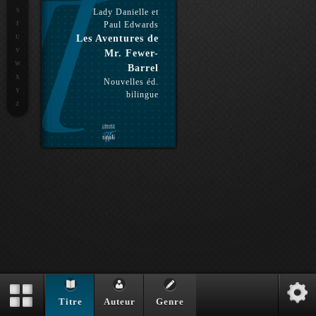
S
Lady Danielle et
Paul Edwards
T
Les Aventures de
U
V
Mr. Fewer-
W
Barrel
X
Nouvelles éd.
Y
bilingue
Z
Titre
Auteur
Genre