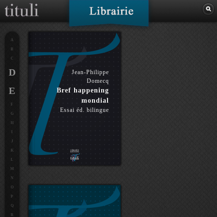
A
B
C
D
Jean-Philippe
Domecq
E
Bref happening
mondial
F
Essai éd. bilingue
G
H
I
J
K
L
M
N
O
P
Q
R