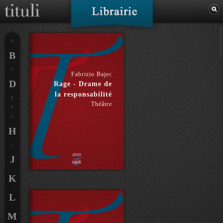
A
B
C
Fabrizio Bajec
D
Rage - Drame de
la responsabilité
E
Théâtre
F
G
H
I
J
K
L
M