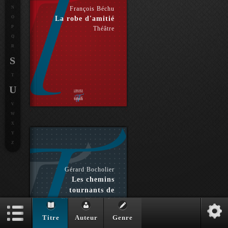
N
François Béchu
O
La robe d'amitié
P
Théâtre
Q
R
S
T
U
V
W
X
Y
Z
Gérard Bocholier
Les chemins
tournants de
Pierre Reverdy
Essai
Titre
Auteur
Genre