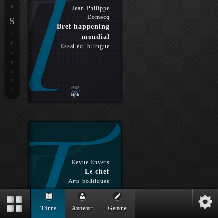
R
Jean-Philippe
Domecq
S
Bref happening
T
mondial
U
Essai éd. bilingue
V
W
X
Y
Z
Revue Envers
Le chef
Arts politiques
Titre
Auteur
Genre