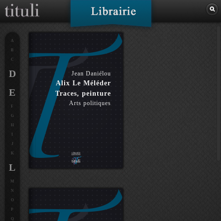
A
B
C
D
Jean Daniélou
Alix Le Méléder
E
Traces, peinture
Arts politiques
F
G
H
I
J
K
L
M
N
O
P
Q