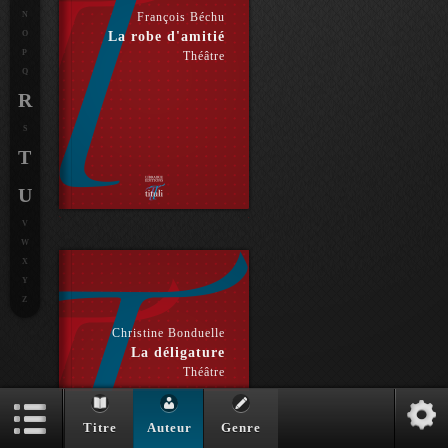
N
François Béchu
O
La robe d'amitié
P
Théâtre
Q
R
S
T
U
V
W
X
Y
Z
Christine Bonduelle
La déligature
Théâtre
Titre
Auteur
Genre