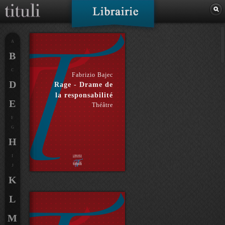
A
B
C
Fabrizio Bajec
D
Rage - Drame de
la responsabilité
E
Théâtre
F
G
H
I
J
K
L
M