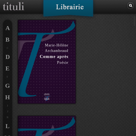
A
B
Marie-Hélène
C
Archambeaud
D
Comme après
Poésie
E
F
G
H
I
J
K
L