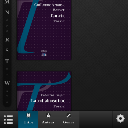
M
Guillaume Artous-
Bouvet
N
Tantris
O
Poésie
P
Q
R
S
T
U
V
W
X
Fabrizio Bajec
Y
La collaboration
Z
Poésie
Titre
Auteur
Genre