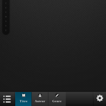
T
U
V
W
X
Y
Z
Titre
Auteur
Genre