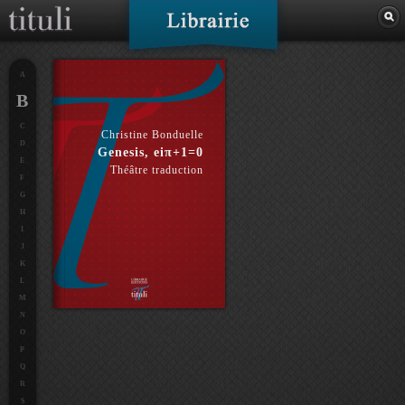
A
B
C
Christine Bonduelle
D
Genesis, eiπ+1=0
E
Théâtre traduction
F
G
H
I
J
K
L
M
N
O
P
Q
R
S