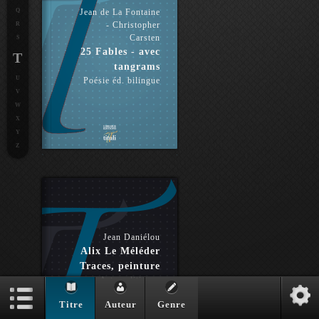
Q
Jean de La Fontaine
- Christopher
R
Carsten
S
25 Fables - avec
T
tangrams
U
Poésie éd. bilingue
V
W
X
Y
Z
Jean Daniélou
Alix Le Méléder
Traces, peinture
Arts politiques
Titre
Auteur
Genre