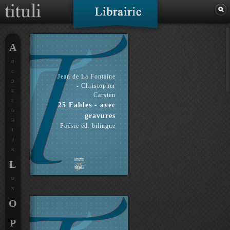
A
B
C
Jean de La Fontaine
D
- Christopher
E
Carsten
F
25 Fables - avec
G
gravures
H
Poésie éd. bilingue
I
J
K
L
M
N
O
P