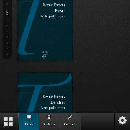
R
Revue Envers
Post-
S
Arts politiques
T
U
V
W
X
Y
Z
Revue Envers
Le chef
Arts politiques
Titre
Auteur
Genre