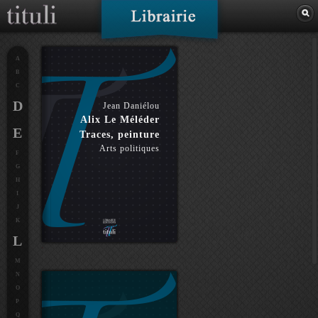
A
B
C
D
Jean Daniélou
Alix Le Méléder
E
Traces, peinture
Arts politiques
F
G
H
I
J
K
L
M
N
O
P
Q