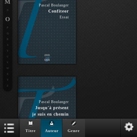
M
Pascal Boulanger
N
Confiteor
Essai
O
P
Q
R
S
T
U
V
W
X
Y
Z
Pascal Boulanger
Jusqu'à présent
je suis en chemin
- Carnets : 2016-
2018
Titre
Auteur
Genre
Essai