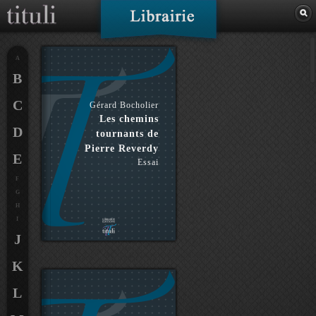
A
B
C
Gérard Bocholier
Les chemins
D
tournants de
Pierre Reverdy
E
Essai
F
G
H
I
J
K
L