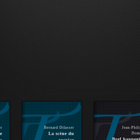
er
Bernard Dilasser
Jean-Phil
Dom
e
La scène du
Bref happen