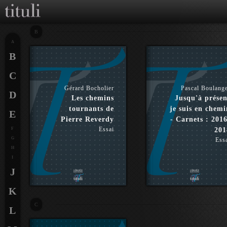
B
A
B
C
Gérard Bocholier
Pascal Boulang
D
Les chemins
Jusqu'à présen
tournants de
je suis en chemi
E
Pierre Reverdy
- Carnets : 2016
Essai
F
201
G
Ess
H
I
J
K
C
L