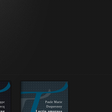
ippe
Paule Marie
ecq
Duquesnoy
ing
Lectio amorosa