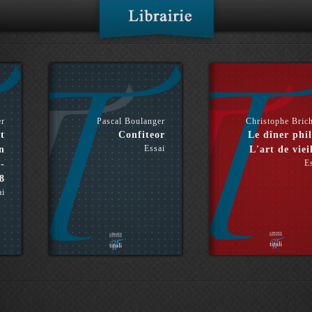
er
Pascal Boulanger
Christophe Bric
t
Confiteor
Le dîner phil
Essai
n
L'art de vieil
E
-
8
ai