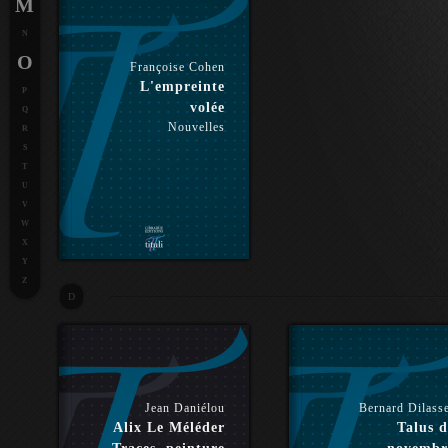
M
N
O
Françoise Cohen
L'empreinte
P
volée
Q
Nouvelles
R
S
T
U
V
W
X
Y
Z
D
Jean Daniélou
Bernard Dilass
Alix Le Méléder
Talus d