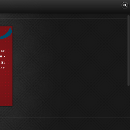
Librairie
hant
o -
lir
ssai