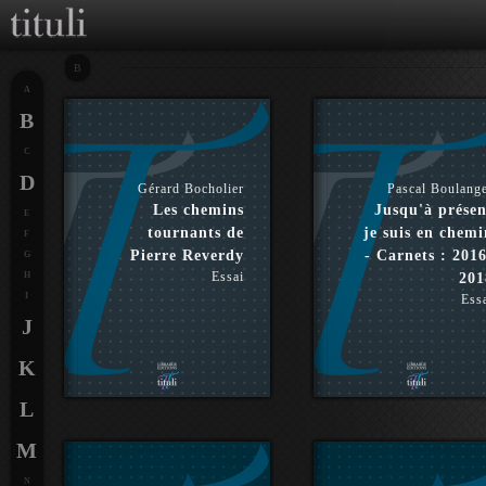
B
A
B
C
D
Gérard Bocholier
Pascal Boulang
Les chemins
Jusqu'à présen
E
tournants de
je suis en chemi
F
Pierre Reverdy
- Carnets : 2016
G
Essai
H
201
I
Ess
J
K
L
M
N