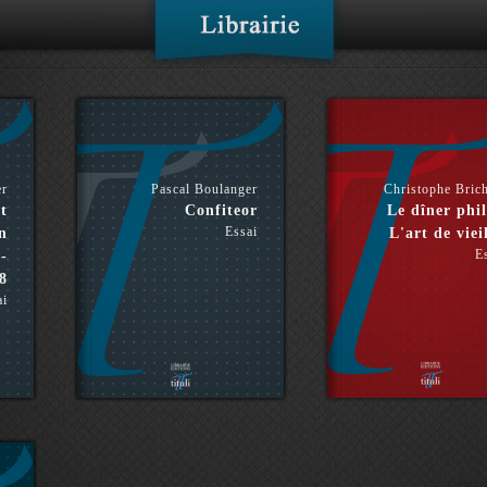
er
Pascal Boulanger
Christophe Bric
t
Confiteor
Le dîner phil
Essai
n
L'art de vieil
E
-
8
ai