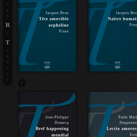
O
P
Jacques Brou
Jacques Br
Q
Tête amovible
Naître humai
R
Pro
orpheline
Prose
S
T
U
V
W
X
Y
Z
D
Jean-Philippe
Paule Mar
Domecq
Duquesno
Bref happening
Lectio amoros
Ess
mondial