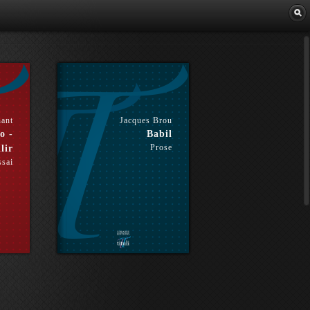
Librairie
hant
Jacques Brou
o -
Babil
Prose
lir
ssai