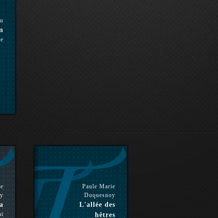
ou
n
se
ie
Paule Marie
y
Duquesnoy
a
L'allée des
ai
hêtres