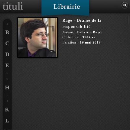
Rage - Drame de la
A
responsabilité
B
Auteur :
Fabrizio Bajec
Collection :
Théâtre
C
Parution :
19 mai 2017
D
E
F
G
H
I
J
K
L