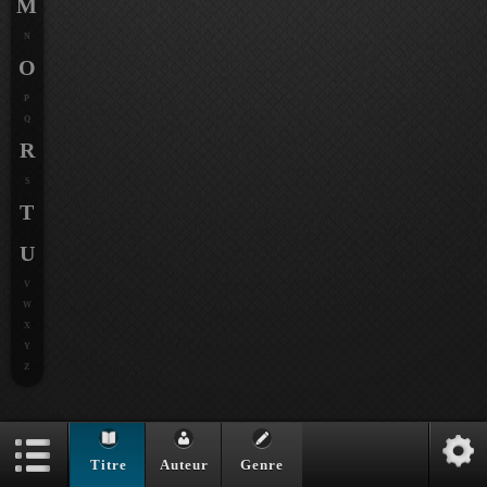
M
N
O
P
Q
R
S
T
U
V
W
X
Y
Z
Titre
Auteur
Genre