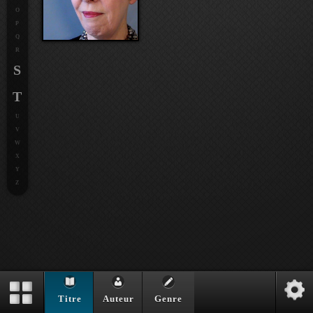
O
P
Q
R
S
T
U
V
W
X
Y
Z
Titre
Auteur
Genre