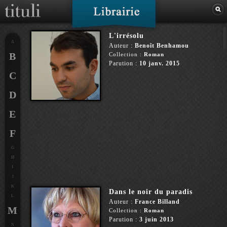
L'irrésolu
A
Auteur :
Benoît Benhamou
B
Collection :
Roman
Parution :
10 janv. 2015
C
D
E
F
G
H
I
J
K
Dans le noir du paradis
L
Auteur :
France Billand
M
Collection :
Roman
Parution :
3 juin 2013
N