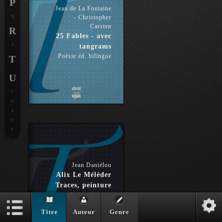
P
Jean de La Fontaine
- Christopher
Q
Carsten
R
25 Fables - avec
S
tangrams
Poésie éd. bilingue
T
U
V
W
X
Y
Z
Jean Daniélou
Alix Le Méléder
Traces, peinture
Arts politiques
Titre
Auteur
Genre