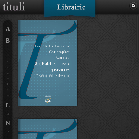
A
B
Jean de La Fontaine
C
- Christopher
D
Carsten
E
25 Fables - avec
F
gravures
G
Poésie éd. bilingue
H
I
J
K
L
M
N
O