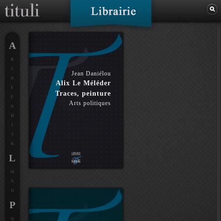
A
B
C
Jean Daniélou
D
Alix Le Méléder
E
Traces, peinture
F
Arts politiques
G
H
I
J
K
L
M
N
O
P
Q