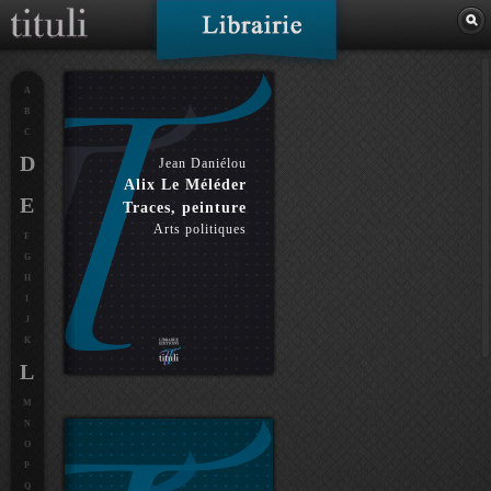
A
B
C
D
Jean Daniélou
Alix Le Méléder
E
Traces, peinture
Arts politiques
F
G
H
I
J
K
L
M
N
O
P
Q