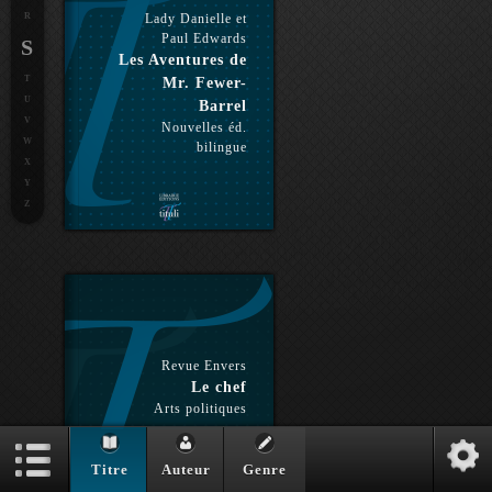
R
Lady Danielle et
Paul Edwards
S
Les Aventures de
T
Mr. Fewer-
U
Barrel
V
Nouvelles éd.
W
bilingue
X
Y
Z
Revue Envers
Le chef
Arts politiques
Titre
Auteur
Genre