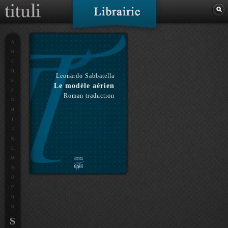
A
B
C
D
Leonardo Sabbatella
E
Le modèle aérien
F
Roman traduction
G
H
I
J
K
L
M
N
O
P
Q
R
S