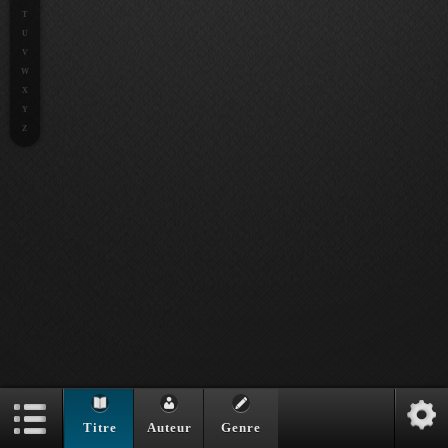
T
U
V
W
X
Y
Z
Titre
Auteur
Genre