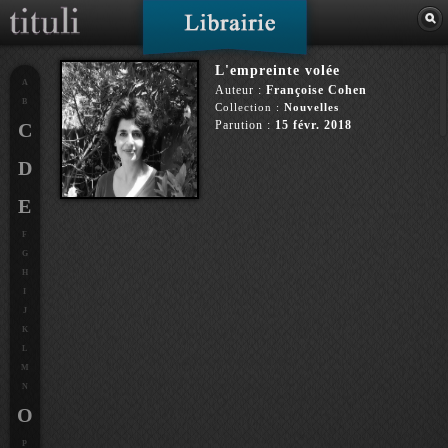
L'empreinte volée
A
Auteur :
Françoise Cohen
B
Collection :
Nouvelles
Parution :
15 févr. 2018
C
D
E
F
G
H
I
J
K
L
M
N
O
P