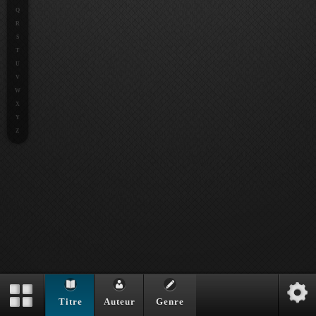
Q
R
S
T
U
V
W
X
Y
Z
Titre
Auteur
Genre