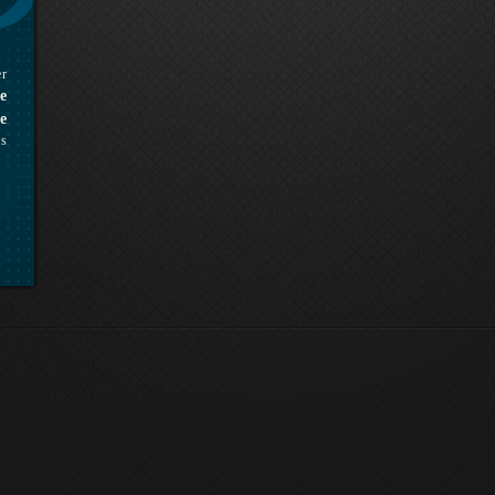
er
e
e
es