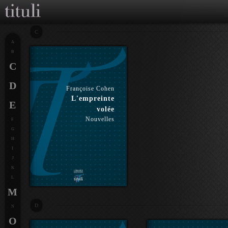
C
A
B
C
D
Françoise Cohen
L'empreinte
E
volée
Nouvelles
F
G
H
I
J
K
L
M
D
N
O