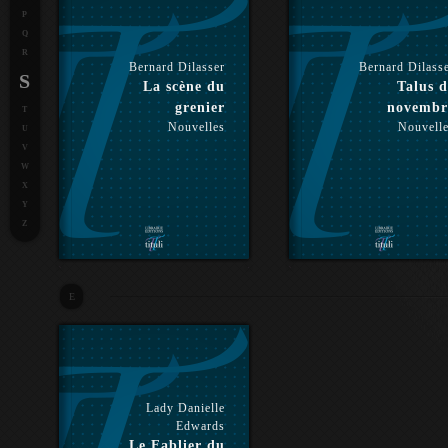
P
Q
R
Bernard Dilasser
Bernard Dilass
S
La scène du
Talus d
grenier
novembr
T
Nouvelles
Nouvell
U
V
W
X
Y
Z
E
Lady Danielle
Edwards
Le Fablier du