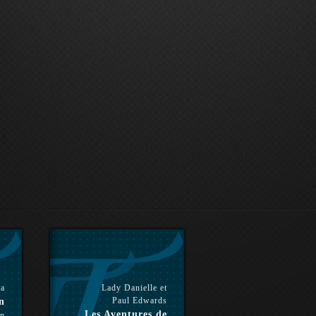
la
Lady Danielle et
Paul Edwards
n
Les Aventures de
on