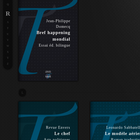
Q
R
Jean-Philippe
S
Domecq
T
Bref happening
U
mondial
V
Essai éd. bilingue
W
X
Y
Z
L
Revue Envers
Leonardo Sabbatel
Le chef
Le modèle aérie
Arts politiques
Roman traducti