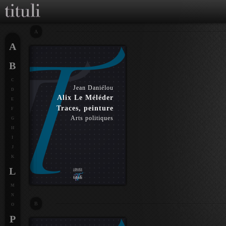
A
A
B
C
Jean Daniélou
D
Alix Le Méléder
E
Traces, peinture
F
Arts politiques
G
H
I
J
K
L
M
N
B
O
P