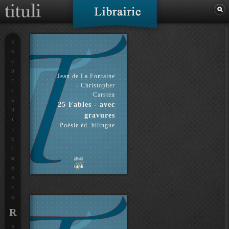
A
B
C
D
Jean de La Fontaine
E
- Christopher
F
Carsten
G
25 Fables - avec
H
gravures
I
Poésie éd. bilingue
J
K
L
M
N
O
P
Q
R
S