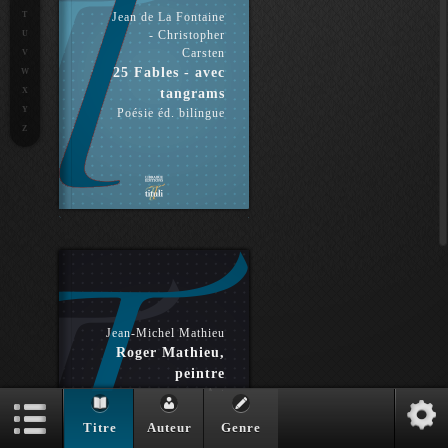
T
Jean de La Fontaine
- Christopher
U
Carsten
V
25 Fables - avec
W
X
tangrams
Y
Poésie éd. bilingue
Z
Jean-Michel Mathieu
Roger Mathieu,
peintre
Art
Titre
Auteur
Genre