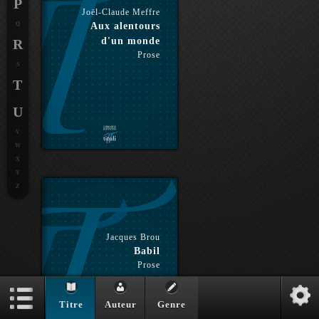
P
Joël-Claude Meffre
Q
Aux alentours
d'un monde
R
Prose
S
T
U
V
W
X
Y
Z
Jacques Brou
Babil
Prose
Titre
Auteur
Genre