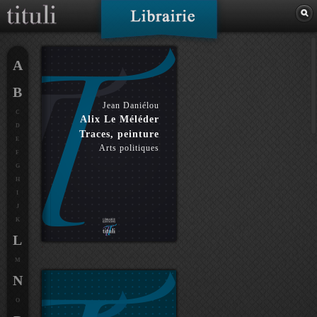
A
B
Jean Daniélou
C
Alix Le Méléder
D
Traces, peinture
E
Arts politiques
F
G
H
I
J
K
L
M
N
O