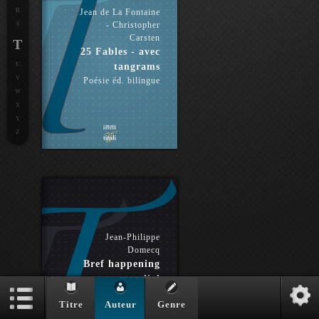
R
Jean de La Fontaine
- Christopher
S
Carsten
T
25 Fables - avec
U
tangrams
V
Poésie éd. bilingue
W
X
Y
Z
Jean-Philippe
Domecq
Bref happening
mondial
Essai éd. bilingue
Titre
Auteur
Genre