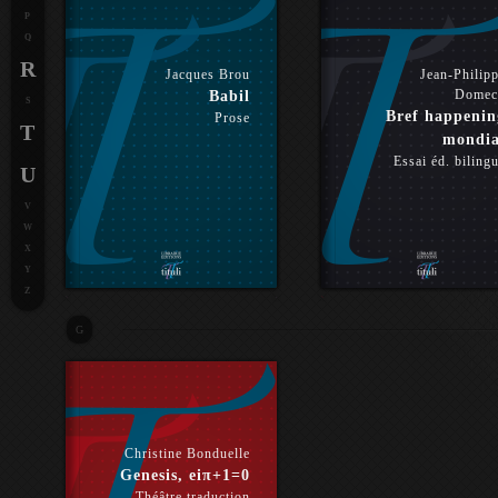
P
Q
R
Jacques Brou
Jean-Philip
Domec
Babil
S
Bref happenin
Prose
T
mondia
Essai éd. biling
U
V
W
X
Y
Z
G
Christine Bonduelle
Genesis, eiπ+1=0
Théâtre traduction