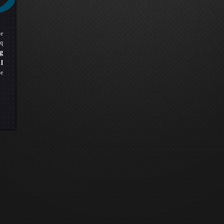
pe
q
g
l
ue