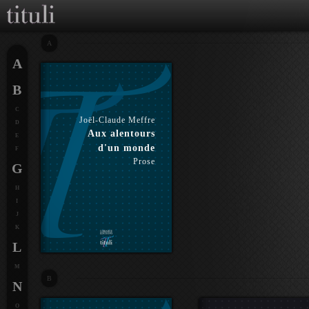
A
A
B
C
Joël-Claude Meffre
D
Aux alentours
E
d'un monde
F
Prose
G
H
I
J
K
L
M
B
N
O