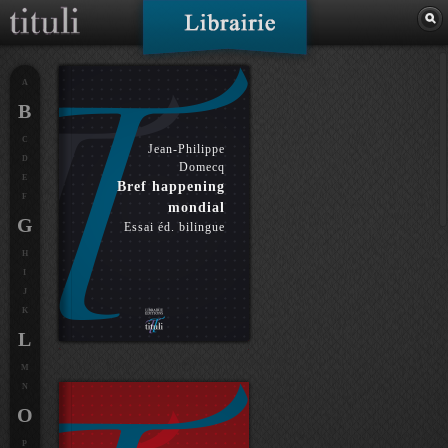
A
B
C
Jean-Philippe
D
Domecq
E
Bref happening
F
mondial
G
Essai éd. bilingue
H
I
J
K
L
M
N
O
P