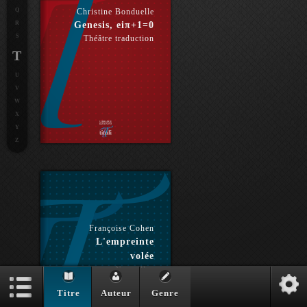
Q
Christine Bonduelle
R
Genesis, eiπ+1=0
S
Théâtre traduction
T
U
V
W
X
Y
Z
Françoise Cohen
L'empreinte
volée
Nouvelles
Titre
Auteur
Genre