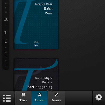
O
Jacques Brou
P
Babil
Q
Prose
R
S
T
U
V
W
X
Y
Z
Jean-Philippe
Domecq
Bref happening
mondial
Essai éd. bilingue
Titre
Auteur
Genre