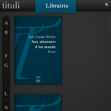
A
B
Joël-Claude Meffre
C
Aux alentours
D
d'un monde
E
Prose
F
G
H
I
J
K
L
M
N