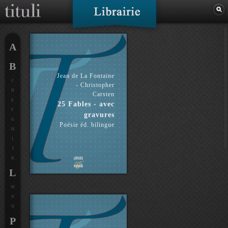
A
B
Jean de La Fontaine
C
- Christopher
D
Carsten
E
25 Fables - avec
F
gravures
G
Poésie éd. bilingue
H
I
J
K
L
M
N
O
P