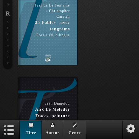
Q
Jean de La Fontaine
- Christopher
R
Carsten
25 Fables - avec
S
T
tangrams
U
Poésie éd. bilingue
V
W
X
Y
Z
Jean Daniélou
Alix Le Méléder
Traces, peinture
Arts politiques
Titre
Auteur
Genre