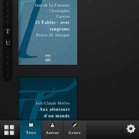
P
Jean de La Fontaine
- Christopher
Q
Carsten
R
25 Fables - avec
S
tangrams
T
Poésie éd. bilingue
U
V
W
X
Y
Z
Joël-Claude Meffre
Aux alentours
d'un monde
Prose
Titre
Auteur
Genre