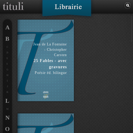
A
B
Jean de La Fontaine
C
- Christopher
D
Carsten
E
25 Fables - avec
F
gravures
G
Poésie éd. bilingue
H
I
J
K
L
M
N
O