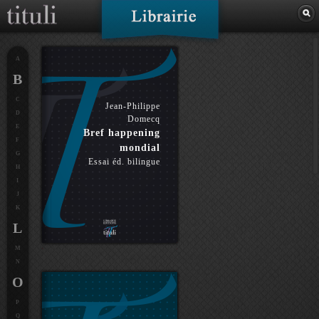
A
B
C
Jean-Philippe
D
Domecq
E
Bref happening
F
mondial
G
Essai éd. bilingue
H
I
J
K
L
M
N
O
P
Q