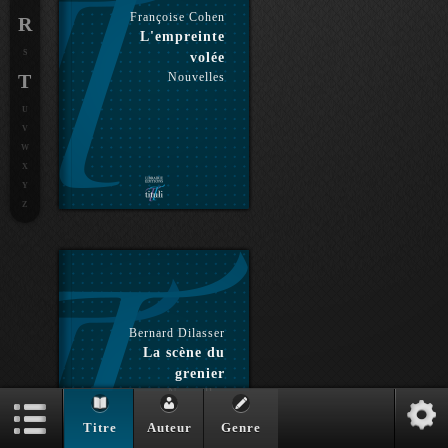
Françoise Cohen
R
L'empreinte
S
volée
T
Nouvelles
U
V
W
X
Y
Z
Bernard Dilasser
La scène du
grenier
Nouvelles
Titre
Auteur
Genre