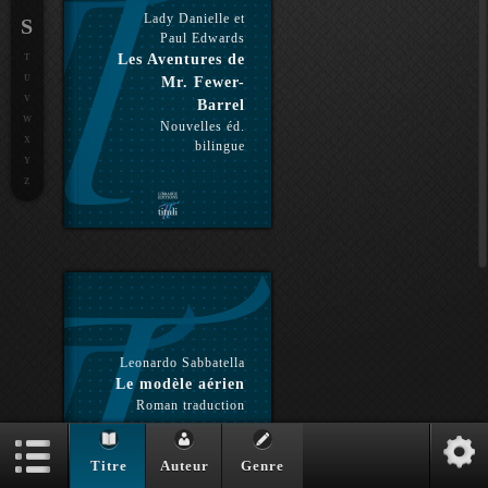
Lady Danielle et
S
Paul Edwards
Les Aventures de
T
U
Mr. Fewer-
V
Barrel
W
Nouvelles éd.
X
bilingue
Y
Z
Leonardo Sabbatella
Le modèle aérien
Roman traduction
Titre
Auteur
Genre