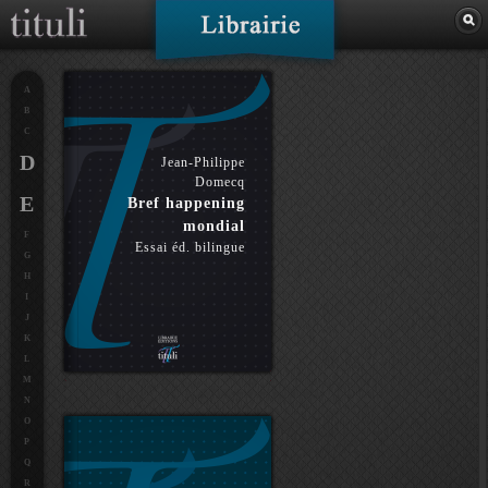
A
B
C
D
Jean-Philippe
Domecq
E
Bref happening
mondial
F
Essai éd. bilingue
G
H
I
J
K
L
M
N
O
P
Q
R