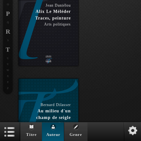
O
Jean Daniélou
Alix Le Méléder
P
Traces, peinture
Q
Arts politiques
R
S
T
U
V
W
X
Y
Z
Bernard Dilasser
Au milieu d'un
champ de seigle
Roman
Titre
Auteur
Genre