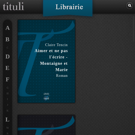
A
B
Claire Tencin
C
Aimer et ne pas
D
l'écrire -
Montaigne et
E
Marie
Roman
F
G
H
I
J
K
L
M
N