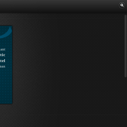
Librairie
hant
tic
tel
man