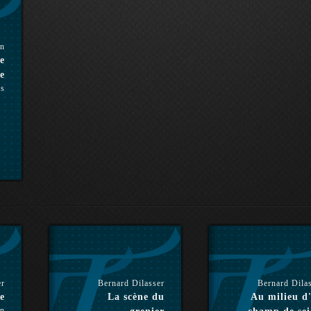
en
e
e
es
er
Bernard Dilasser
Bernard Dila
e
La scène du
Au milieu d
n