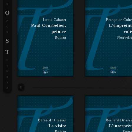
N
O
Louis Cabaret
Françoise Coh
P
Paul Courbelieu,
L'empreint
Q
peintre
volé
R
Roman
Nouvell
S
T
U
V
W
X
Y
D
Z
Bernard Dilasser
Bernard Dilass
La visite
L'interprèt
Roman
Roma