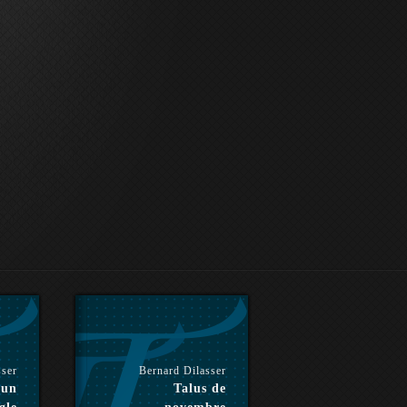
sser
Bernard Dilasser
'un
Talus de