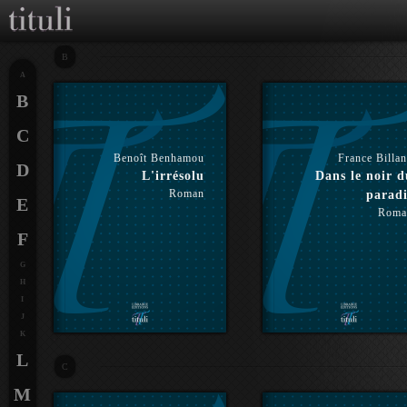
B
A
B
C
Benoît Benhamou
France Billa
D
L'irrésolu
Dans le noir d
Roman
paradi
E
Roma
F
G
H
I
J
K
L
C
M