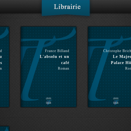
nd
France Billand
Christophe Bric
u
L'absolu et un
Le Majes
s
café
Palace Hô
n
Roman
Ro