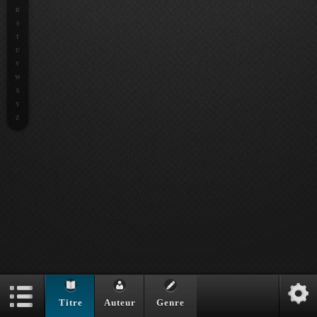
R
S
T
U
V
W
X
Y
Z
Titre
Auteur
Genre