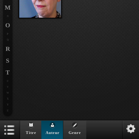
M
N
O
P
Q
R
S
T
U
V
W
X
Y
Z
Titre
Auteur
Genre