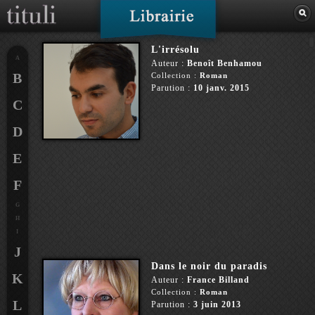
L'irrésolu
A
Auteur :
Benoît Benhamou
B
Collection :
Roman
Parution :
10 janv. 2015
C
D
E
F
G
H
I
J
Dans le noir du paradis
K
Auteur :
France Billand
Collection :
Roman
L
Parution :
3 juin 2013