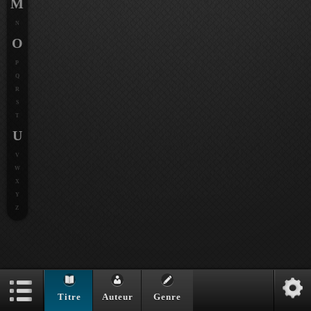
M
N
O
P
Q
R
S
T
U
V
W
X
Y
Z
Titre
Auteur
Genre