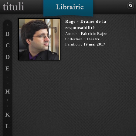
Rage - Drame de la
A
responsabilité
B
Auteur :
Fabrizio Bajec
Collection :
Théâtre
C
Parution :
19 mai 2017
D
E
F
G
H
I
J
K
L