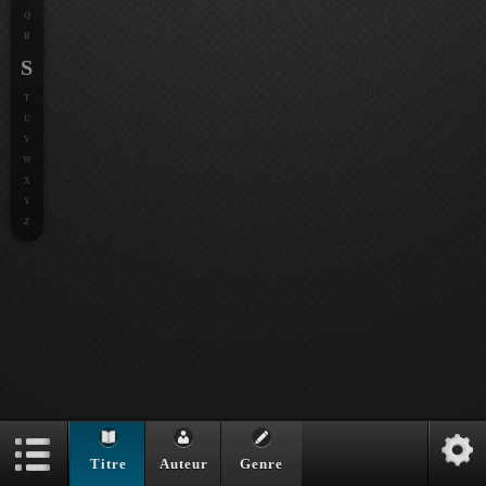
Q
R
S
T
U
V
W
X
Y
Z
Titre
Auteur
Genre