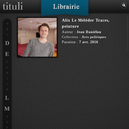
Alix Le Méléder Traces,
A
peinture
B
Auteur :
Jean Daniélou
C
Collection :
Arts politiques
D
Parution :
7 avr. 2016
E
F
G
H
I
J
K
L
M
N
O
P