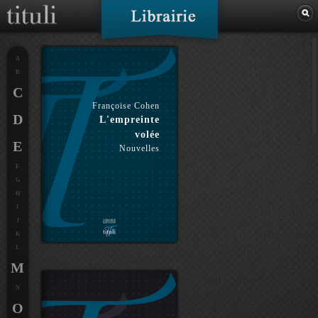
A
B
C
Françoise Cohen
D
L'empreinte
volée
E
Nouvelles
F
G
H
I
J
K
L
M
N
O