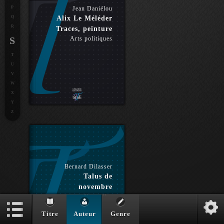
P
Jean Daniélou
Q
Alix Le Méléder
R
Traces, peinture
S
Arts politiques
T
U
V
W
X
Y
Z
Bernard Dilasser
Talus de
novembre
Nouvelles
Titre
Auteur
Genre