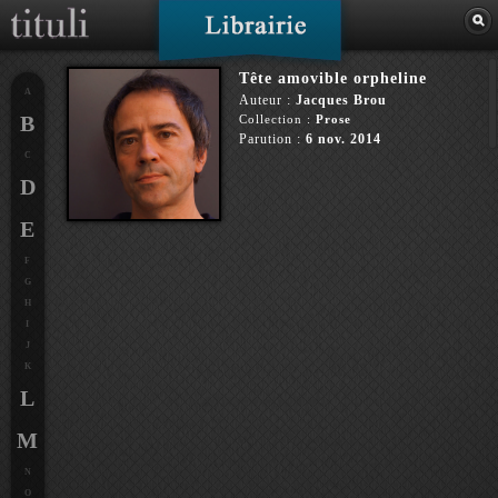
Tête amovible orpheline
A
Auteur :
Jacques Brou
B
Collection :
Prose
Parution :
6 nov. 2014
C
D
E
F
G
H
I
J
K
L
M
N
O