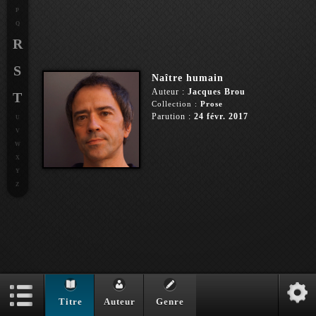
P
Q
R
S
Naître humain
Auteur :
Jacques Brou
T
Collection :
Prose
Parution :
24 févr. 2017
U
V
W
X
Y
Z
Titre
Auteur
Genre