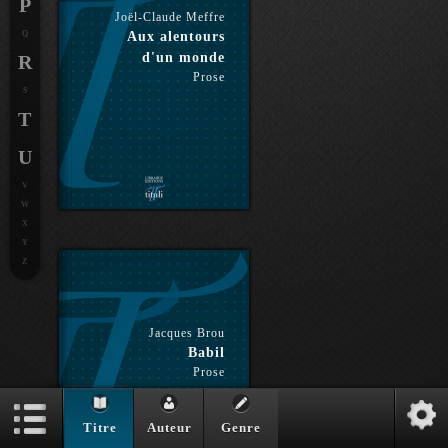
P
Joël-Claude Meffre
Q
Aux alentours
d'un monde
R
Prose
S
T
U
V
W
X
Y
Z
Jacques Brou
Babil
Prose
Titre
Auteur
Genre