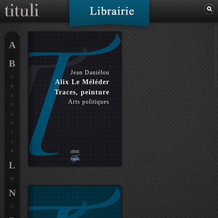
A
B
Jean Daniélou
C
Alix Le Méléder
D
Traces, peinture
E
Arts politiques
F
G
H
I
J
K
L
M
N
O