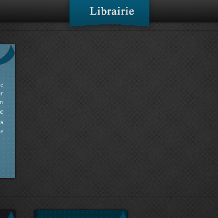
ne
er
en
c
s
ue