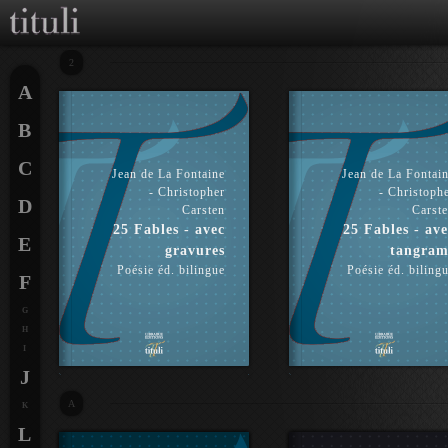
2
A
B
C
Jean de La Fontaine
Jean de La Fontai
- Christopher
- Christoph
D
Carsten
Carst
25 Fables - avec
25 Fables - ave
E
gravures
tangram
Poésie éd. bilingue
Poésie éd. biling
F
G
H
I
J
A
K
L