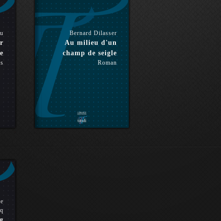
ou
Bernard Dilasser
r
Au milieu d'un
e
champ de seigle
es
Roman
pe
q
g