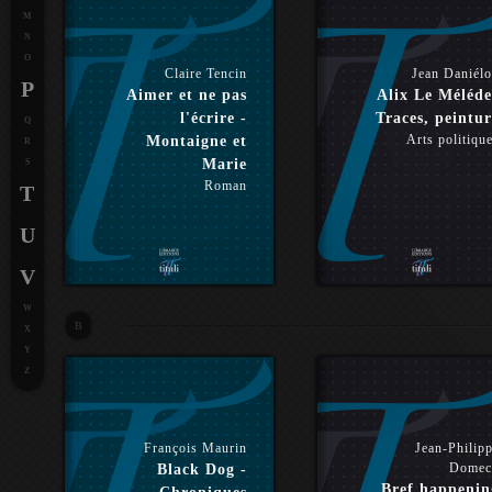
M
N
O
Claire Tencin
Jean Daniél
P
Aimer et ne pas
Alix Le Méléde
l'écrire -
Traces, peintur
Q
Arts politiqu
Montaigne et
R
Marie
S
Roman
T
U
V
W
B
X
Y
Z
François Maurin
Jean-Philip
Domec
Black Dog -
Bref happenin