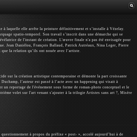
Librairie
 à laquelle elle arrête la peinture définitivement et s’installe à Vézelay.
 marquage spatio-temporel. Son travail s’inscrit dans une démarche qui se
élatrice de l'instant de création. L'œuvre finale n'a pas été envisagée pour
ique. Jean Daniélou, François Ballaud, Patrick Autréaux, Nina Leger, Pierre
que la relation qu’ils ont nouée avec l’artiste.
ide sur la création artistique contemporaine et démonte la part croissante
 Duchamp, l’auteur est passé à l’acte avec un happening qui visait à
ent un reportage de l'événement sous forme de roman-photo conceptuel et le
ième volet sur l'art venant s'ajouter à la trilogie Artistes sans art ?, Misère
 questionnement à propos du préfixe « post- », accolé aujourd’hui à de