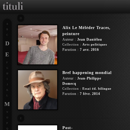
D
A
Alix Le Méléder Traces,
B
peinture
C
Auteur :
Jean Daniélou
D
Collection :
Arts politiques
Parution :
7 avr. 2016
E
F
G
Bref happening mondial
H
Auteur :
Jean-Philippe
I
Domecq
J
Collection :
Essai éd. bilingue
K
Parution :
7 févr. 2014
L
M
N
O
E
P
Post-
Q