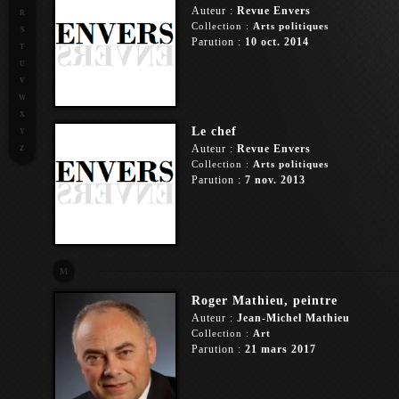
Auteur :
Revue Envers
R
Collection :
Arts politiques
S
Parution :
10 oct. 2014
T
U
V
W
X
Le chef
Y
Auteur :
Revue Envers
Z
Collection :
Arts politiques
Parution :
7 nov. 2013
M
Roger Mathieu, peintre
Auteur :
Jean-Michel Mathieu
Collection :
Art
Parution :
21 mars 2017