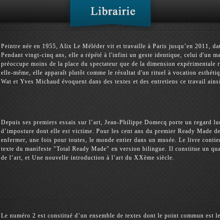
Peintre née en 1955, Alix Le Méléder vit et travaille à Paris jusqu’en 2011, date
Pendant vingt-cinq ans, elle a répété à l'infini un geste identique, celui d'un
préoccupe moins de la place du spectateur que de la dimension expérimentale rév
elle-même, elle apparaît plutôt comme le résultat d'un rituel à vocation esthét
Wat et Yves Michaud évoquent dans des textes et des entretiens ce travail ainsi 
Depuis ses premiers essais sur l’art, Jean-Philippe Domecq porte un regard luc
d’imposture dont elle est victime. Pour les cent ans du premier Ready Made de
enfermer, une fois pour toutes, le monde entier dans un musée. Le livre conti
texte du manifeste "Total Ready Made" en version bilingue. Il constitue un quatr
de l’art, et Une nouvelle introduction à l’art du XXème siècle.
Le numéro 2 est constitué d’un ensemble de textes dont le point commun est le