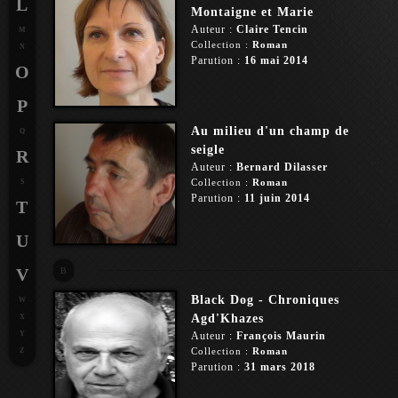
L
Montaigne et Marie
Auteur :
Claire Tencin
M
Collection :
Roman
N
Parution :
16 mai 2014
O
P
Au milieu d'un champ de
Q
seigle
R
Auteur :
Bernard Dilasser
Collection :
Roman
S
Parution :
11 juin 2014
T
U
V
B
Black Dog - Chroniques
W
Agd'Khazes
X
Y
Auteur :
François Maurin
Collection :
Roman
Z
Parution :
31 mars 2018