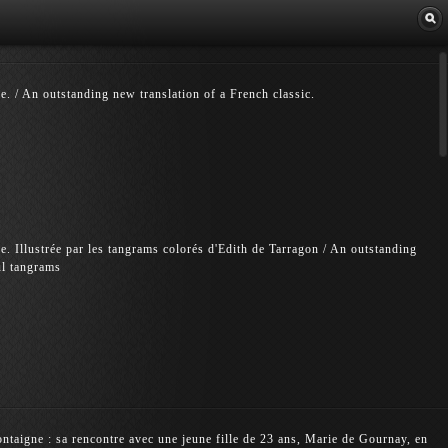
Librairie
se. / An outstanding new translation of a French classic.
se. Illustrée par les tangrams colorés d'Edith de Tarragon / An outstanding
ul tangrams
taigne : sa rencontre avec une jeune fille de 23 ans, Marie de Gournay, en