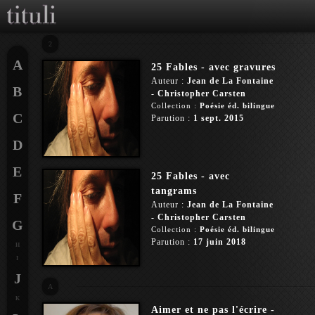
2
A
25 Fables - avec gravures
Auteur :
Jean de La Fontaine
B
- Christopher Carsten
Collection :
Poésie éd. bilingue
C
Parution :
1 sept. 2015
D
E
25 Fables - avec
tangrams
F
Auteur :
Jean de La Fontaine
- Christopher Carsten
G
Collection :
Poésie éd. bilingue
Parution :
17 juin 2018
H
I
J
A
K
Aimer et ne pas l'écrire -