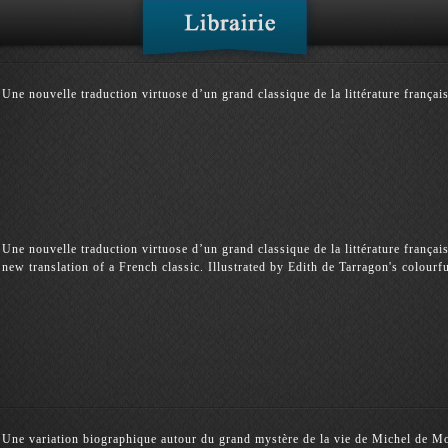
Une nouvelle traduction virtuose d’un grand classique de la littérature françai
Une nouvelle traduction virtuose d’un grand classique de la littérature françai
new translation of a French classic. Illustrated by Edith de Tarragon's colourf
Une variation biographique autour du grand mystère de la vie de Michel de Mon